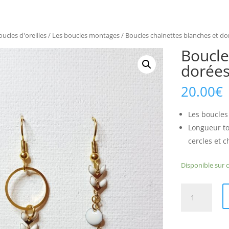
oucles d'oreilles
/
Les boucles montages
/ Boucles chainettes blanches et do
Boucle
dorée
20.00
€
Les boucles
Longueur tot
cercles et c
Disponible su
quantité
de
Boucles
chainettes