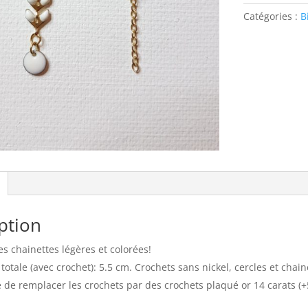
blanches
Catégories :
B
et
dorées
ption
es chainettes légères et colorées!
otale (avec crochet): 5.5 cm. Crochets sans nickel, cercles et chain
é de remplacer les crochets par des crochets plaqué or 14 carats (+5