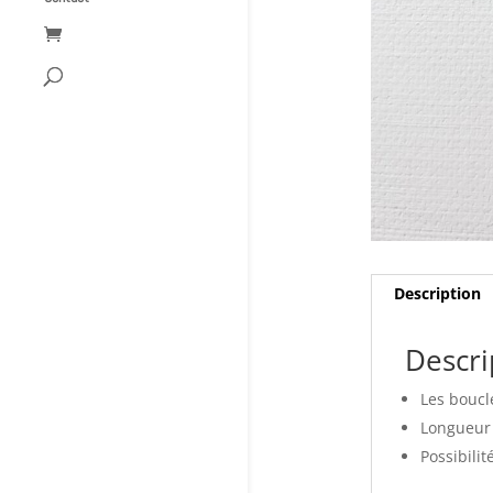
Description
Descri
Les boucl
Longueur t
Possibilit