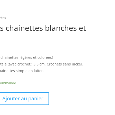
rées
s chainettes blanches et
s
 chainettes légères et colorées!
ale (avec crochet): 5.5 cm. Crochets sans nickel,
hainettes simple en laiton.
r commande
Ajouter au panier