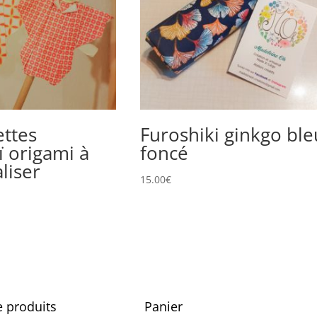
ttes
Furoshiki ginkgo ble
 origami à
foncé
liser
15.00
€
e produits
Panier