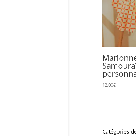
Marionne
Samouraï
personna
12.00
€
Catégories d