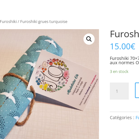
Furoshiki
/ Furoshiki grues turquoise
Furosh
15.00
€
Furoshiki 70×
aux normes O
3 en stock
quantité
de
Furoshiki
grues
turquoise
Catégories :
F