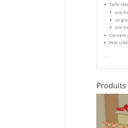
Taille id
une bo
un gra
une bo
Convient 
Petit sché
.
Produits 